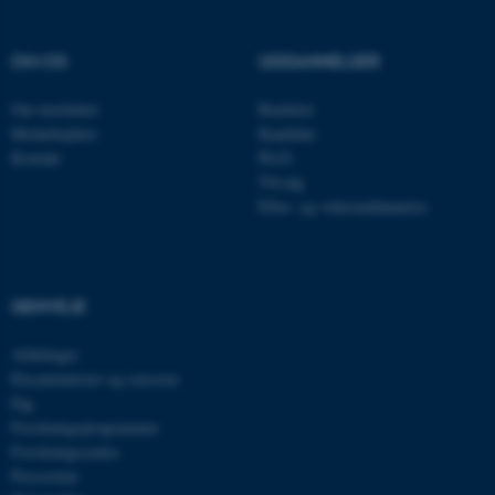
airtable.com
OM OS
UDDANNELSER
Om instituttet
Bachelor
CFTOKEN
Adobe Inc.
Medarbejdere
Kandidat
eddiprod.au.dk
Kontakt
Ph.D.
Tilvalg
Efter- og videreuddannelse
GENVEJE
OptanonConsent
Afdelinger
OneTrust LLC
.pure.au.dk
Eksaminatorer og censorer
Fag
Forskningsprogrammer
Forskningscentre
Presserum