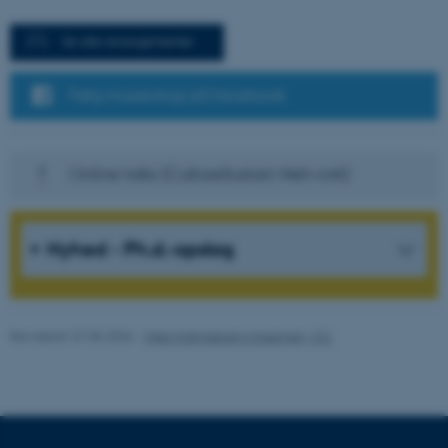
Nødvendige cookies hjælper
Se alle arrangementer
med at gøre hjemmesiden
brugbar ved at aktivere nogle
Følg museologi på facebook
grundlæggende funktioner
som navigation mm.
Hjemmesiden kan ikke
Online talks (CultureSustain Network)
fungerer uden disse cookies.
Nyhed - Ph.d.-opslag
Navn
Udbyder / Domæne
be_typo_user
TYPO3 Association
.au.dk
Revideret 27.05.2026
-
Web Katrinebjerg Kasernen, CC
fe_typo_user
Typo3 Association
.au.dk