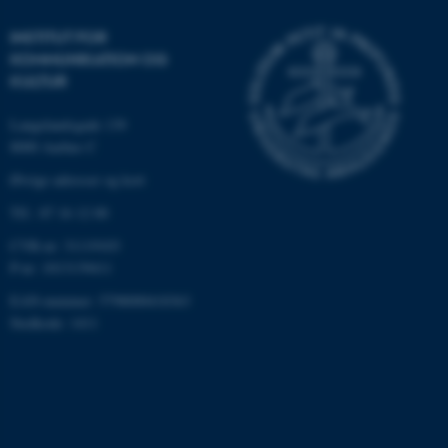
INSTITUT FOR
KOMMUNIKATION OG
KULTUR
Langelandsgade 139
8000 Aarhus C
Øvrige adresser og kort
Tlf.: 87 16 12 00
ASP.NET_SessionId
Microsoft Corporation
CVR-nr: 31119103
.au.dk
P-nr: 1013139411
EAN-nummer: 5798000418363
Stedkode: 1411
JSESSIONID
Oracle Corporation
.au.dk
AWSALBTGCORS
Amazon Web Services, Inc.